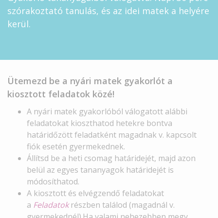
szórakoztató tanulás, és az idei matek a helyére
kerül.
Ütemezd be a nyári matek gyakorlót a
kiosztott feladatok közé!
A nyári matek gyakorlóból válogatott alábbi
feladatokat kioszthatod hetekre bontva
határidőzött feladatként magadnak v. kapcsolt
fiók esetén gyermekednek.
Állítsd be a heti csomag határidejét, majd azon
belül az egyes tananyagok határidejét is
módosíthatod.
A kiosztott és elvégzendő feladatokat
a
Feladatok
részben találod (magadnál v.
gyermekednél).Ha valami nehezebben megy,