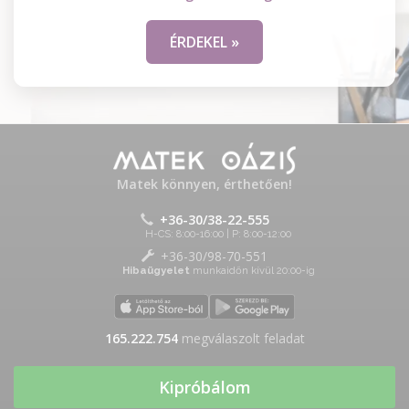
ÉRDEKEL »
Matek könnyen, érthetően!
+36-30/38-22-555
H-CS: 8:00-16:00 | P: 8:00-12:00
+36-30/98-70-551
Hibaügyelet
munkaidőn kívül 20:00-ig
165.222.754
megválaszolt feladat
Kipróbálom