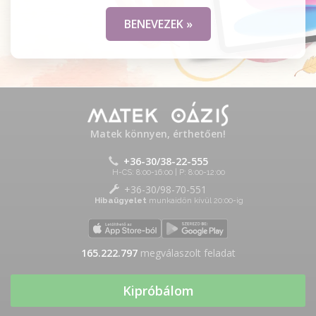
BENEVEZEK »
Matek könnyen, érthetően!
+36-30/38-22-555
H-CS: 8:00-16:00 | P: 8:00-12:00
+36-30/98-70-551
Hibaügyelet
munkaidőn kívül 20:00-ig
165.222.797
megválaszolt feladat
Kipróbálom