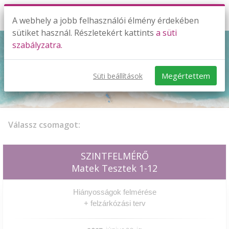
A webhely a jobb felhasználói élmény érdekében
sütiket használ. Részletekért kattints
a süti
szabályzatra.
SZINTFELMÉRŐ
8.osztály
Megértettem
Süti beállítások
Válassz csomagot:
SZINTFELMÉRŐ
Matek Tesztek 1-12
Hiányosságok felmérése
+ felzárkózási terv