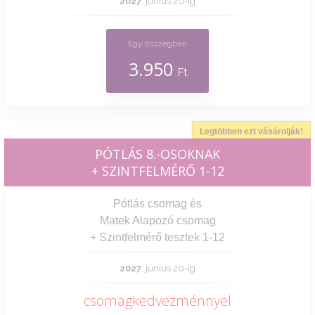
2027
. június 20-ig
Egy összegben
3.950
Ft
Legtöbben ezt vásárolják!
PÓTLÁS 8.-OSOKNAK
+ SZINTFELMÉRŐ 1-12
Pótlás csomag és
Matek Alapozó csomag
+ Szintfelmérő tesztek 1-12​​​​​​​
2027
. június 20-ig
csomagkedvezménnyel