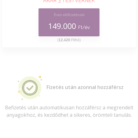
AKÁR 3 TESTVÉRNEK
Éves előfizetéssel
149.000
Ft/év
(
12.420
Ft/hó)
Fizetés után azonnal hozzáférsz
Befizetés után automatikusan hozzáférsz a megrendelt
anyagokhoz, és kezdődhet a sikeres, örömteli tanulás.