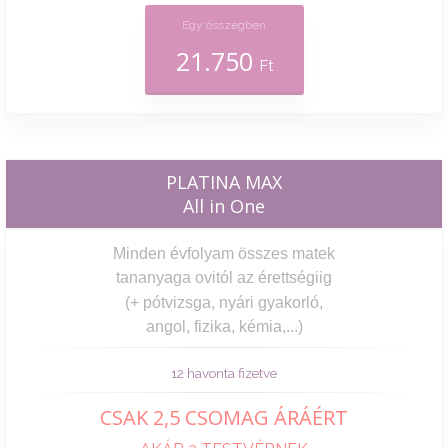
Egy összegben
21.750
Ft
PLATINA MAX
All in One
Minden évfolyam összes matek
tananyaga ovitól az érettségiig
(+ pótvizsga, nyári gyakorló,
angol, fizika, kémia,...)
12 havonta fizetve
CSAK 2,5 CSOMAG ÁRÁÉRT